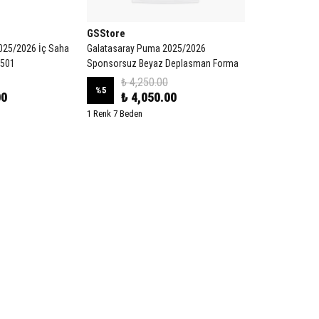
GSStore
025/2026 İç Saha
Galatasaray Puma 2025/2026
1501
Sponsorsuz Beyaz Deplasman Forma
₺ 4,250.00
%
5
00
₺ 4,050.00
1 Renk 7 Beden