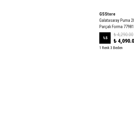
GSStore
Galatasaray Puma 2
Parçalı Forma 7798
₺ 4,290.00
%
5
₺ 4,090.
1 Renk 3 Beden