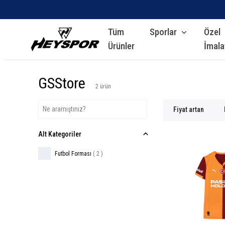
Tüm
Sporlar
Özel
Ürünler
İmala
GSStore
2
ürün
Fiyat artan
Alt Kategoriler
Futbol Forması
(
2
)