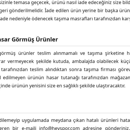
 sizinle temasa geçecek, ürünü nasıl iade edeceğiniz size bild
 geri gönderilmelidir. İade edilen ürün yerine bir başka ürü
. İade nedeniyle ödenecek taşıma masrafları tarafınızdan karş
asar Görmüş Ürünler
örmüş ürünler teslim alınmamalı ve taşıma şirketine has
arar vermeyecek şekilde kutuda, ambalajda olabilecek küç
 tarafınızdan teslim alındıktan sonra taşıma firması görev
bul edilmeyen ürünün hasar tutanağı tarafınızdan mağazamı
nde ürünün yenisini size en sağlıklı şekilde ulaştıracaktır.
edilemeyip uygulamada meydana çıkan hatalı ürünleri hatala
çeren bir e-maili
info@heyspor.com
adresine gönderiniz