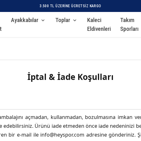
3.500 TL ÜZERINE ÜCRETSIZ KARGO
Ayakkabılar
Toplar
Kaleci
Takım
t
Eldivenleri
Sporları
İptal & İade Koşulları
mbalajını açmadan, kullanmadan, bozulmasına imkan ve
ade edebilirsiniz. Ürünü iade etmeden önce iade nedeninizi b
ren bir e-mail ile
info@heyspor.com
adresine gönderiniz. Şi