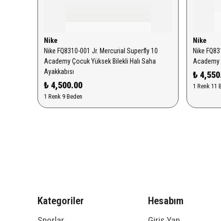
Nike
Nike
Nike FQ8310-001 Jr. Mercurial Superfly 10
Nike FQ831
Academy Çocuk Yüksek Bilekli Halı Saha
Academy T
Ayakkabısı
₺ 4,550
₺ 4,500.00
1 Renk 11 
1 Renk 9 Beden
Kategoriler
Hesabım
Sporlar
Giriş Yap