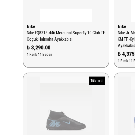
Nike
Nike
Nike FQ8313-446 Mercurial Superfly 10 Club TF
Nike Jr. 
Çoçuk Halısaha Ayakkabısı
KM TF -Ky
Ayakkabıs
₺ 3,290.00
₺ 4,375
1 Renk 11 Beden
1 Renk 11 
Tükendi