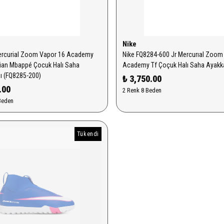
Nike
Mercurial Zoom Vapor 16 Academy
Nike FQ8284-600 Jr Mercurıal Zoom
lian Mbappé Çocuk Halı Saha
Academy Tf Çoçuk Halı Saha Ayakk
ı (FQ8285-200)
₺ 3,750.00
.00
2 Renk 8 Beden
Beden
Tükendi