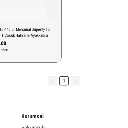
0-446 Jr. Mercurial Superfly 10
F Çocuk Halısaha Ayakkabısı
.00
Beden
1
Kurumsal
Hakkımızda