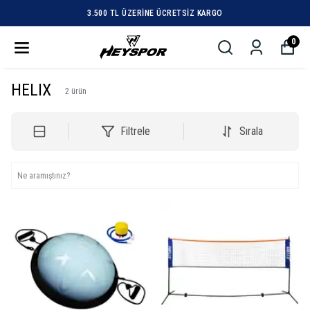
3.500 TL ÜZERINE ÜCRETSIZ KARGO
0
HELIX
2
ürün
Filtrele
Sırala