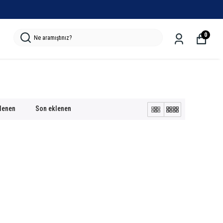
0
klenen
Son eklenen