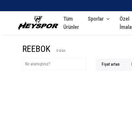
Tüm
Sporlar
Özel
Ürünler
İmala
REEBOK
0
ürün
Fiyat artan