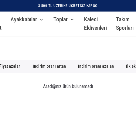
3.500 TL ÜZERINE ÜCRETSIZ KARGO
Ayakkabılar
Toplar
Kaleci
Takım
t
Eldivenleri
Sporları
Fiyat azalan
İndirim oranı artan
İndirim oranı azalan
İlk e
Aradığınız ürün bulunamadı