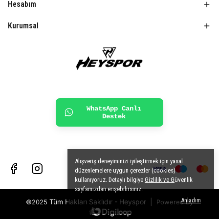
Hesabım
Kurumsal
WhatsApp Canlı
Destek
Alışveriş deneyiminizi iyileştirmek için yasal
düzenlemelere uygun çerezler (cookies)
kullanıyoruz. Detaylı bilgiye
Gizlilik ve G
üvenlik
sayfamızdan erişebilirsiniz.
Anladım
Tüm Hakları Saklıdır - Heyspor
|
©2025
Powered By