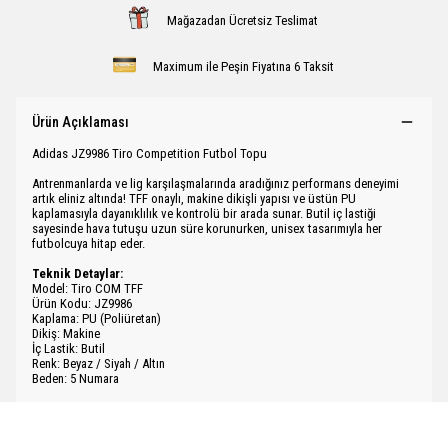
Mağazadan Ücretsiz Teslimat
Maximum ile Peşin Fiyatına 6 Taksit
Ürün Açıklaması
Adidas JZ9986 Tiro Competition Futbol Topu
Antrenmanlarda ve lig karşılaşmalarında aradığınız performans deneyimi
artık eliniz altında! TFF onaylı, makine dikişli yapısı ve üstün PU
kaplamasıyla dayanıklılık ve kontrolü bir arada sunar. Butil iç lastiği
sayesinde hava tutuşu uzun süre korunurken, unisex tasarımıyla her
futbolcuya hitap eder.
Teknik Detaylar:
Model: Tiro COM TFF
Ürün Kodu: JZ9986
Kaplama: PU (Poliüretan)
Dikiş: Makine
İç Lastik: Butil
Renk: Beyaz / Siyah / Altın
Beden: 5 Numara