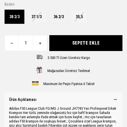
Beden
38 2/3
37 1/3
36 2/3
35,5
SEPETE EKLE
3.500 Tl Üzeri Ücretsiz Kargo
Mağazadan Ücretsiz Teslimat
Maximum ile Peşin Fiyatına 6 Taksit
Ürün Açıklaması
Adidas F50 League Club FG/MG J Ground JH7745 Yarı Profesyonel Erkek
Krampon Her türlü zeminde olağanüstü hız için hafif krampon Sahada
kendini tam anlamıyla ifade etmek için hızını keşfet.; Hız için tasarlanan
adidas F50 krampon ile coşkuyu hisset.; Çocuklara özel League krampon,
göz alıcı Sprintgrid baskılı Fiberskin üst yüzeyi ve ayaklarını serin tutan