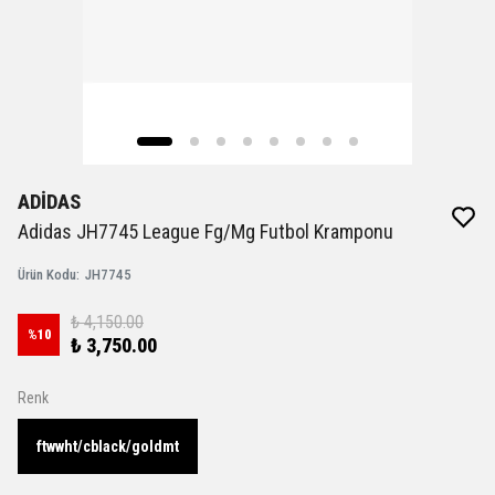
ADİDAS
Adidas JH7745 League Fg/Mg Futbol Kramponu
Ürün Kodu
:
JH7745
₺ 4,150.00
%
10
₺ 3,750.00
Renk
ftwwht/cblack/goldmt