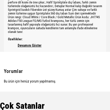
perfore dil kısmı ile öne çıkar.; Hafif Sprintplate dış tabanı, farklı zemin
türlerinde olağanüstü hız kazandırır.; Detaylar Normal kalıp Bağcıklı tasarım
Sprintgrid baskılı Fiberskin üst yüzey Kumaş astar Çim sahaya ve farklı
zemin türlerine uygun Sprintplate 360 dış taban Suni deri içermektedir
Ürün rengi: Cloud White / Core Black / Gold Metallic Ürün kodu: JH7745
Adidas F50 League FG/MG futbol kramponu, her türlü zemin için
tasarlanmış hafif yapısıyla olağanüstü hız sunar. Bu yarı profesyonel
krampon, oyuncuların sahada kendilerini tam anlamıyla ifade etmelerine
olanak tanır.
Özellikler:
Devamını Göster
Yorumlar
Bu ürün için henüz yorum yapılmamış.
Çok Satanlar