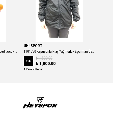
UHLSPORT
Adidas
107775-03 Ultra Play Fg-ag Jr &amp;ccedil;ocuk Spor Ayakkabı Turuncu
1101750 Kapüşonlu Play Yağmurluk Eşofman Üstü Erkek Ceket SİYAH
₺ 1,500.00
%
33
%
6
₺ 1,000.00
1 Renk 4 Beden
1 Renk 6