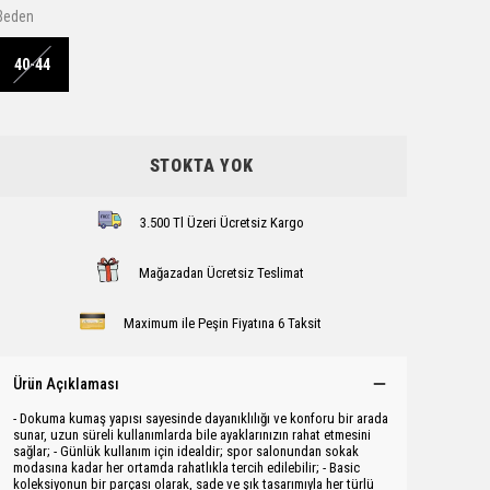
Beden
40-44
STOKTA YOK
3.500 Tl Üzeri Ücretsiz Kargo
Mağazadan Ücretsiz Teslimat
Maximum ile Peşin Fiyatına 6 Taksit
Ürün Açıklaması
- Dokuma kumaş yapısı sayesinde dayanıklılığı ve konforu bir arada
sunar, uzun süreli kullanımlarda bile ayaklarınızın rahat etmesini
sağlar; - Günlük kullanım için idealdir; spor salonundan sokak
modasına kadar her ortamda rahatlıkla tercih edilebilir; - Basic
koleksiyonun bir parçası olarak, sade ve şık tasarımıyla her türlü