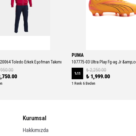
PUMA
20064 Toledo Erkek Eşofman Takımı
,950.00
₺ 2,250.00
%
11
3,750.00
₺ 1,999.00
en
1 Renk 6 Beden
Kurumsal
Hakkımızda