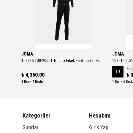
JOMA
JOMA
Downshifter 13 Erkek Gri Koşu Ayakkabısı FD6454-012
103615.100-20001 Toledo Erkek Eşofman Takımı
103615.603-
₺ 3
%
5
₺ 4,350.00
₺ 
1 Renk 4 Beden
1 Renk 5 Bed
Kategoriler
Hesabım
Sporlar
Giriş Yap