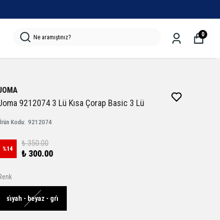
0
JOMA
Joma 9212074 3 Lü Kısa Çorap Basic 3 Lü
Ürün Kodu
:
9212074
₺ 350.00
%
14
₺ 300.00
Renk
si̇yah - beyaz - gri̇