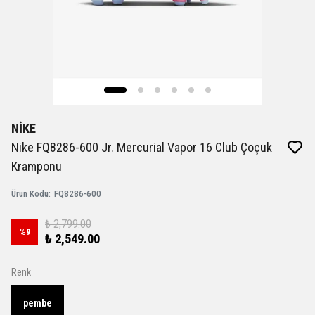
NİKE
Nike FQ8286-600 Jr. Mercurial Vapor 16 Club Çoçuk
Kramponu
Ürün Kodu
:
FQ8286-600
₺ 2,799.00
%
9
₺ 2,549.00
Renk
pembe