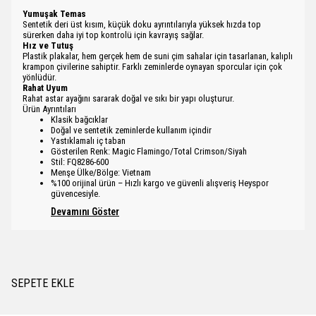
Yumuşak Temas
Sentetik deri üst kısım, küçük doku ayrıntılarıyla yüksek hızda top
sürerken daha iyi top kontrolü için kavrayış sağlar.
Hız ve Tutuş
Plastik plakalar, hem gerçek hem de suni çim sahalar için tasarlanan, kalıplı
krampon çivilerine sahiptir. Farklı zeminlerde oynayan sporcular için çok
yönlüdür.
Rahat Uyum
Rahat astar ayağını sararak doğal ve sıkı bir yapı oluşturur.
Ürün Ayrıntıları
Klasik bağcıklar
Doğal ve sentetik zeminlerde kullanım içindir
Yastıklamalı iç taban
Gösterilen Renk: Magic Flamingo/Total Crimson/Siyah
Stil: FQ8286-600
Menşe Ülke/Bölge: Vietnam
%100 orijinal ürün – Hızlı kargo ve güvenli alışveriş Heyspor
güvencesiyle.
Devamını Göster
SEPETE EKLE