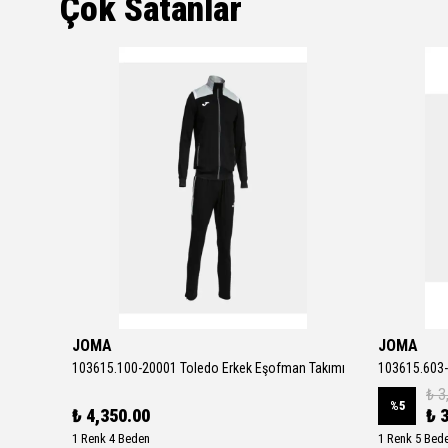
Çok Satanlar
JOMA
JOMA
Downshifter 13 Erkek Gri Koşu Ayakkabısı FD6454-012
103615.100-20001 Toledo Erkek Eşofman Takımı
103615.603-
₺ 3
%
5
₺ 4,350.00
₺ 
1 Renk 4 Beden
1 Renk 5 Bed