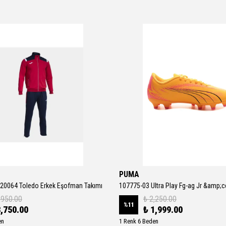
PUMA
20064 Toledo Erkek Eşofman Takımı
,950.00
₺ 2,250.00
%
11
3,750.00
₺ 1,999.00
en
1 Renk 6 Beden