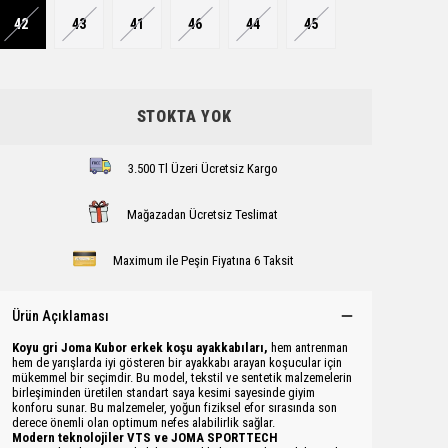
42
43
41
46
44
45
STOKTA YOK
3.500 Tl Üzeri Ücretsiz Kargo
Mağazadan Ücretsiz Teslimat
Maximum ile Peşin Fiyatına 6 Taksit
Ürün Açıklaması
Koyu gri Joma Kubor erkek koşu ayakkabıları,
hem antrenman
hem de yarışlarda iyi gösteren bir ayakkabı arayan koşucular için
mükemmel bir seçimdir. Bu model, tekstil ve sentetik malzemelerin
birleşiminden üretilen standart saya kesimi sayesinde giyim
konforu sunar. Bu malzemeler, yoğun fiziksel efor sırasında son
derece önemli olan optimum nefes alabilirlik sağlar.
Modern teknolojiler VTS ve JOMA SPORTTECH