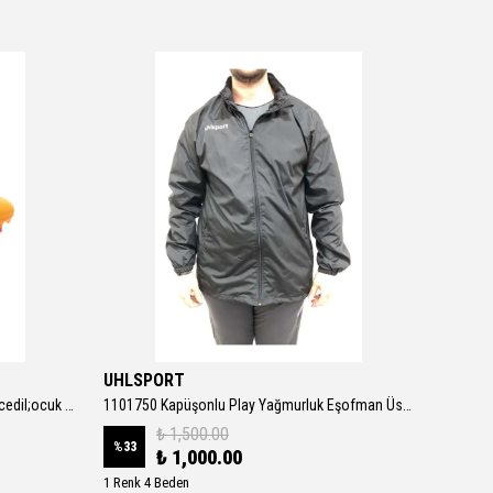
UHLSPORT
Adidas
107775-03 Ultra Play Fg-ag Jr &amp;ccedil;ocuk Spor Ayakkabı Turuncu
1101750 Kapüşonlu Play Yağmurluk Eşofman Üstü Erkek Ceket SİYAH
₺ 1,500.00
%
33
%
6
₺ 1,000.00
1 Renk 4 Beden
1 Renk 6