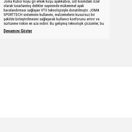
Joma Kubor koyu gri erkek koşu ayakkabısı, üst kısımdaki özel
olarak tasarlanmış delikler sayesinde mükemmel ayak
havalandırması sağlayan VTS teknolojisiyle donatılmıştır. JOMA
SPORTTECH sisteminin kullanımı, malzemelerin kusursuz bir
şekilde birleştirilmesini sağlayarak kullanıcı konforunu artırır ve
sürtünme riskini en aza indirir. Bu gelişmiş teknolojik çözümler, bu
Devamını Göster