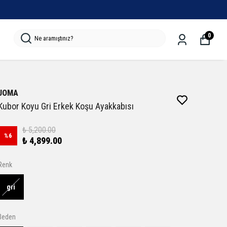
0
JOMA
Kubor Koyu Gri Erkek Koşu Ayakkabısı
₺ 5,200.00
%
6
₺ 4,899.00
Renk
gri
Beden