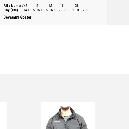
Alfa Numara
XS
S
M
L
XL
Boy (cm)
140 - 150
150 - 160
160 - 170
170 - 180
180 - 200
Devamını Göster