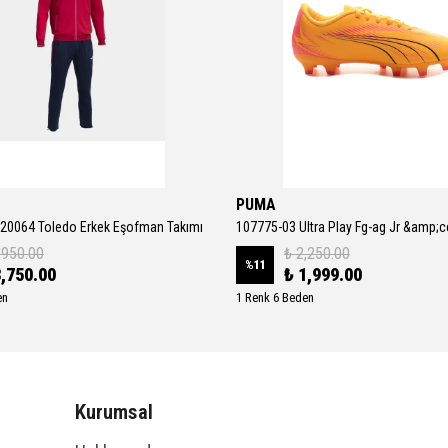
PUMA
20064 Toledo Erkek Eşofman Takımı
,950.00
₺ 2,250.00
%
11
3,750.00
₺ 1,999.00
en
1 Renk 6 Beden
Kurumsal