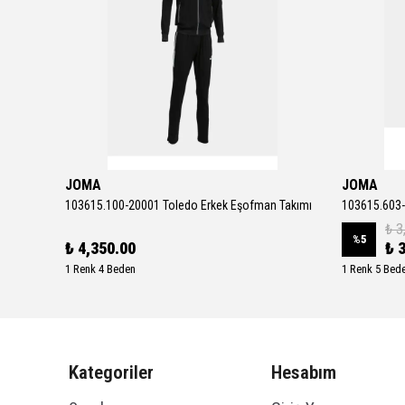
JOMA
JOMA
Downshifter 13 Erkek Gri Koşu Ayakkabısı FD6454-012
103615.100-20001 Toledo Erkek Eşofman Takımı
103615.603-
₺ 3
%
5
₺ 4,350.00
₺ 
1 Renk 4 Beden
1 Renk 5 Bed
Kategoriler
Hesabım