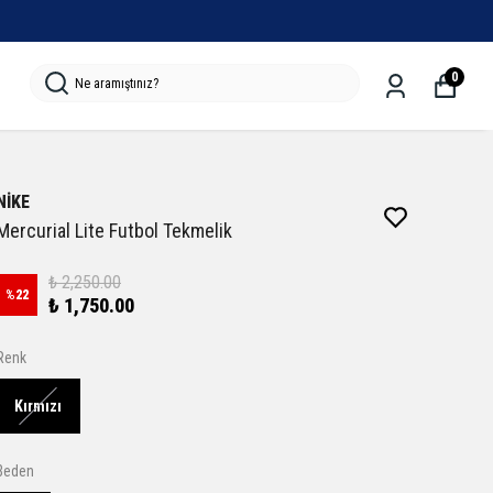
0
NİKE
Mercurial Lite Futbol Tekmelik
₺ 2,250.00
%
22
₺ 1,750.00
Renk
Kırmızı
Beden