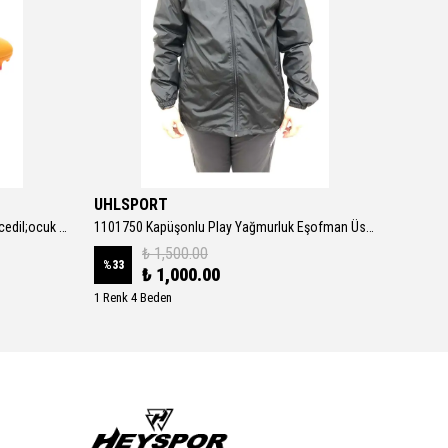
UHLSPORT
Adidas
107775-03 Ultra Play Fg-ag Jr &amp;ccedil;ocuk Spor Ayakkabı Turuncu
1101750 Kapüşonlu Play Yağmurluk Eşofman Üstü Erkek Ceket SİYAH
₺ 1,500.00
%
33
%
6
₺ 1,000.00
1 Renk 4 Beden
1 Renk 6