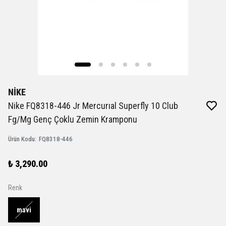
NİKE
Nike FQ8318-446 Jr Mercurıal Superfly 10 Club
Fg/Mg Genç Çoklu Zemin Kramponu
Ürün Kodu
:
FQ8318-446
₺ 3,290.00
Renk
mavi