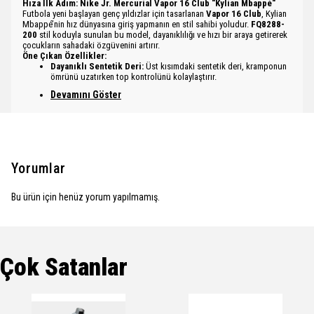
Hıza İlk Adım: Nike Jr. Mercurial Vapor 16 Club "Kylian Mbappé"
Futbola yeni başlayan genç yıldızlar için tasarlanan
Vapor 16 Club
, Kylian
Mbappé’nin hız dünyasına giriş yapmanın en stil sahibi yoludur.
FQ8288-
200
stil koduyla sunulan bu model, dayanıklılığı ve hızı bir araya getirerek
çocukların sahadaki özgüvenini artırır.
Öne Çıkan Özellikler:
Dayanıklı Sentetik Deri:
Üst kısımdaki sentetik deri, kramponun
ömrünü uzatırken top kontrolünü kolaylaştırır.
Devamını Göster
Yorumlar
Bu ürün için henüz yorum yapılmamış.
Çok Satanlar