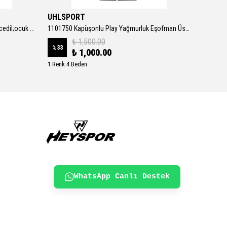
UHLSPORT
Adidas
107775-03 Ultra Play Fg-ag Jr &amp;ccedil;ocuk Spor Ayakkabı Turuncu
1101750 Kapüşonlu Play Yağmurluk Eşofman Üstü Erkek Ceket SİYAH
₺ 1,500.00
%
33
%
6
₺ 1,000.00
1 Renk 4 Beden
1 Renk 6
WhatsApp Canlı Destek