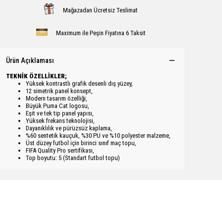
Mağazadan Ücretsiz Teslimat
Maximum ile Peşin Fiyatına 6 Taksit
Ürün Açıklaması
TEKNİK ÖZELLİKLER;
Yüksek kontrastlı grafik desenli dış yüzey,
12 simetrik panel konsept,
Modern tasarım özelliği,
Büyük Puma Cat logosu,
Eşit ve tek tip panel yapısı,
Yüksek frekans teknolojisi,
Dayanıklılık ve pürüzsüz kaplama,
%60 sentetik kauçuk, %30 PU ve %10 polyester malzeme,
Üst düzey futbol için birinci sınıf maç topu,
FIFA Quality Pro sertifikası,
Top boyutu: 5 (Standart futbol topu)