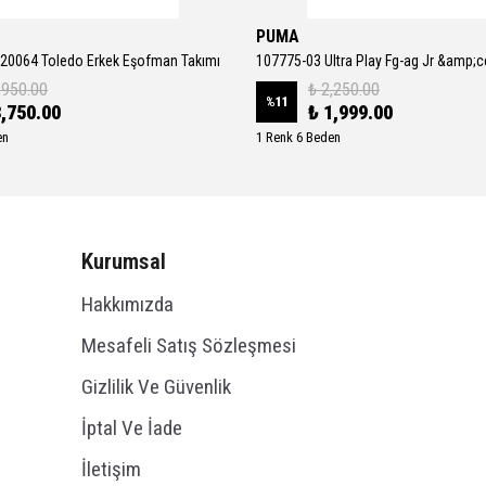
PUMA
20064 Toledo Erkek Eşofman Takımı
,950.00
₺ 2,250.00
%
11
3,750.00
₺ 1,999.00
en
1 Renk 6 Beden
Kurumsal
Hakkımızda
Mesafeli Satış Sözleşmesi
Gizlilik Ve Güvenlik
İptal Ve İade
İletişim