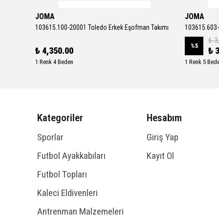
JOMA
JOMA
Downshifter 13 Erkek Gri Koşu Ayakkabısı FD6454-012
103615.100-20001 Toledo Erkek Eşofman Takımı
103615.603-
₺ 3
%
5
₺ 4,350.00
₺ 
1 Renk 4 Beden
1 Renk 5 Bed
Kategoriler
Hesabım
Sporlar
Giriş Yap
Futbol Ayakkabıları
Kayıt Ol
Futbol Topları
Kaleci Eldivenleri
Antrenman Malzemeleri