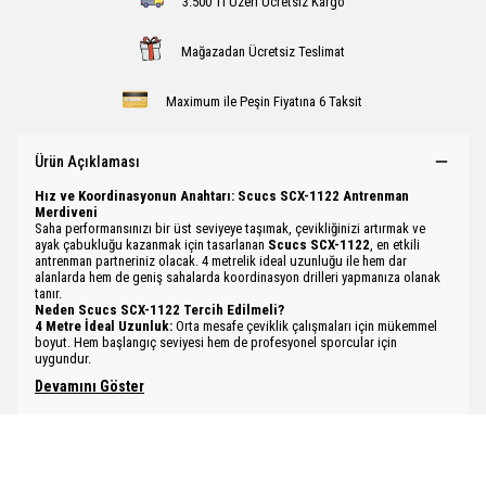
3.500 Tl Üzeri Ücretsiz Kargo
Mağazadan Ücretsiz Teslimat
Maximum ile Peşin Fiyatına 6 Taksit
Ürün Açıklaması
Hız ve Koordinasyonun Anahtarı: Scucs SCX-1122 Antrenman
Merdiveni
Saha performansınızı bir üst seviyeye taşımak, çevikliğinizi artırmak ve
ayak çabukluğu kazanmak için tasarlanan
Scucs SCX-1122
, en etkili
antrenman partneriniz olacak. 4 metrelik ideal uzunluğu ile hem dar
alanlarda hem de geniş sahalarda koordinasyon drilleri yapmanıza olanak
tanır.
Neden Scucs SCX-1122 Tercih Edilmeli?
4 Metre İdeal Uzunluk:
Orta mesafe çeviklik çalışmaları için mükemmel
boyut. Hem başlangıç seviyesi hem de profesyonel sporcular için
uygundur.
Devamını Göster