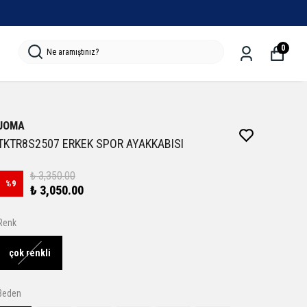
0
JOMA
TKTR8S2507 ERKEK SPOR AYAKKABISI
₺ 3,350.00
%
9
₺ 3,050.00
Renk
çok renkli
Beden