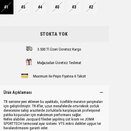
41
45
44
40
43
42
STOKTA YOK
3.500 Tl Üzeri Ücretsiz Kargo
Mağazadan Ücretsiz Teslimat
Maximum ile Peşin Fiyatına 6 Taksit
Ürün Açıklaması
TR serisine yeni eklenen bu ayakkabı, özellikle maraton yarışmaları
için geliştirilmiştir. TR-8'ler, uzun mesafelerde orta-teknik zorluk
derecesine sahip arazilerde zorluklarla karşılaşacak profesyonel
patika koşucuları için maksimum performans sağlar.
Nefes alabilen Jacquard fileden yapılmış üst kısım ve JOMA
SPORTTECH termoseal ayar sistemi. VTS mikro delikler uygun ter
havalandırmasını garanti eder.