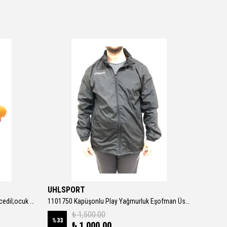
UHLSPORT
Adidas
107775-03 Ultra Play Fg-ag Jr &amp;ccedil;ocuk Spor Ayakkabı Turuncu
1101750 Kapüşonlu Play Yağmurluk Eşofman Üstü Erkek Ceket SİYAH
₺ 1,500.00
%
33
%
6
₺ 1,000.00