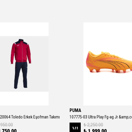
PUMA
20064 Toledo Erkek Eşofman Takımı
,950.00
₺ 2,250.00
%
11
3,750.00
₺ 1,999.00