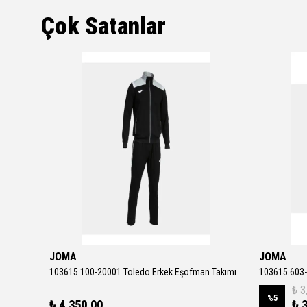
Çok Satanlar
JOMA
JOMA
Downshifter 13 Erkek Gri Koşu Ayakkabısı FD6454-012
103615.100-20001 Toledo Erkek Eşofman Takımı
103615.603-
₺ 3
%
5
₺ 4,350.00
₺ 