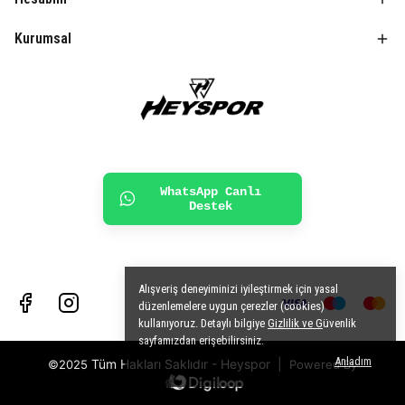
Kurumsal
WhatsApp Canlı
Destek
Alışveriş deneyiminizi iyileştirmek için yasal
düzenlemelere uygun çerezler (cookies)
kullanıyoruz. Detaylı bilgiye
Gizlilik ve G
üvenlik
sayfamızdan erişebilirsiniz.
Anladım
Tüm Hakları Saklıdır - Heyspor
|
©2025
Powered By