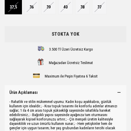
37,5
36
39
40
38
37
STOKTA YOK
3.500 Tl Üzeri Ücretsiz Kargo
Mağazadan Ücretsiz Teslimat
Maximum ile Peşin Fiyatına 6 Taksit
Ürün Açıklaması
- Rahatlık ve stilin mükemmel uyumu: Kadın koşu ayakkabısı, günlük
kullanım için idealdir.; - Kısa topuk tasarımı ile konforlu adımlar atmanızı
sağlar; 1 ila 4 cm arası topuk yüksekliği sayesinde rahatlıkla hareket
edebilirsiniz.; - Bağcıklı yapısı sayesinde ayağınıza tam oturmasını
sağlayarak kişisel konforunuzu artırır.; - Çin menşeli üretim kalitesiyle
dayanıklılık ve uzun ömürlü kullanım sunar.; - Hem yetişkinler hem de
gençler için uygun tasarım; her yaş grubundan kadınların tercihi olacak